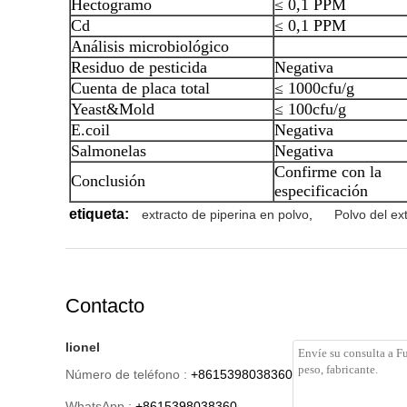
Hectogramo
≤ 0,1 PPM
Cd
≤ 0,1 PPM
Análisis microbiológico
Residuo de pesticida
Negativa
Cuenta de placa total
≤ 1000cfu/g
Yeast&Mold
≤ 100cfu/g
E.coil
Negativa
Salmonelas
Negativa
Confirme con la
Conclusión
especificación
etiqueta:
extracto de piperina en polvo
,
Polvo del ex
Contacto
lionel
Número de teléfono :
+8615398038360
WhatsApp :
+8615398038360