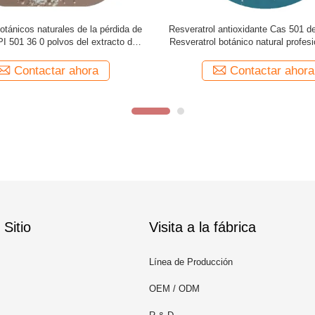
del bulto API del cuidado de piel
El mejor suplemento Cas 501 
enta el polvo orgánico 501 del
Resveratrol del levantamiento de p
eratrol del Resveratrol 36 0
Resveratrol del polvo de Harmo
Resveratrol
Contactar ahora
Contactar ahora
Sitio
Visita a la fábrica
Línea de Producción
OEM / ODM