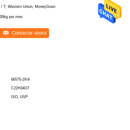
 / T, Western Union, MoneyGram
00kg por mes
Contactar ahora
66575-29-9
C22H34O7
ISO, USP