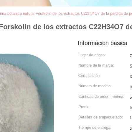
ma botánica natural Forskolin de los extractos C22H34O7 de la pérdida de p
Forskolin de los extractos C22H34O7 de
Informacion basica
Lugar de origen:
C
Nombre de la marca:
S
Certificación:
I
Número de modelo:
t
Cantidad de orden mínima:
5
Precio:
I
Detalles de empaquetado:
1
Tiempo de entrega:
t