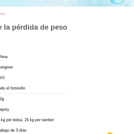
eso
 la pérdida de peso
hina
engmei
SO
odo el forskolin
0g
nquiry
 kg por bolsa, 25 kg por tambor
rabajo de 3 días