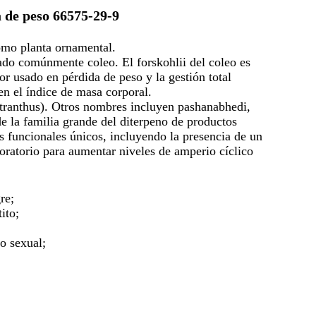
a de peso 66575-29-9
omo planta ornamental.
nado comúnmente coleo. El forskohlii del coleo es
r usado en pérdida de peso y la gestión total
en el índice de masa corporal.
ectranthus). Otros nombres incluyen pashanabhedi,
 la familia grande del diterpeno de productos
s funcionales únicos, incluyendo la presencia de un
boratorio para aumentar niveles de amperio cíclico
re;
ito;
eo sexual;