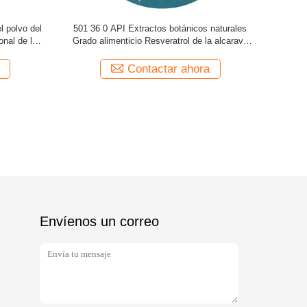
36 del
Materia prima de primera calidad 100% natural
Berberina
esas API 0
API Curcumina en polvo CAS.458-37-7
141433
nes del
Contactar ahora
Envíenos un correo