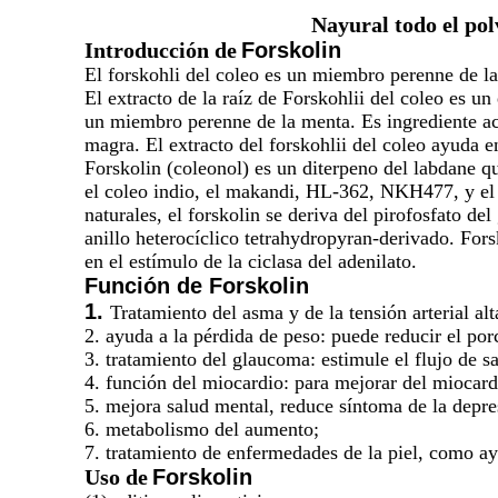
Nayural todo el pol
Introducción
de
Forskolin
El forskohli del coleo es un miembro perenne de l
El extracto de la raíz de Forskohlii del coleo es 
un miembro perenne de la menta. Es ingrediente act
magra. El extracto del forskohlii del coleo ayuda 
Forskolin (coleonol) es un diterpeno del labdane q
el coleo indio, el makandi, HL-362, NKH477, y el 
naturales, el forskolin se deriva del pirofosfato 
anillo heterocíclico tetrahydropyran-derivado. Fors
en el estímulo de la ciclasa del adenilato.
Función de Forskolin
1.
Tratamiento del asma y de la tensión arterial alt
2. ayuda a la pérdida de peso: puede reducir el por
3. tratamiento del glaucoma: estimule el flujo de sa
4. función del miocardio: para mejorar del miocardi
5. mejora salud mental, reduce síntoma de la depre
6. metabolismo del aumento;
7. tratamiento de enfermedades de la piel, como ay
Uso
de
Forskolin