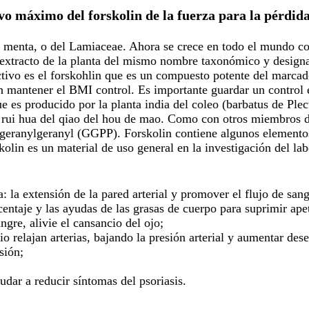
vo máximo del forskolin de la fuerza para la pérdid
a menta, o del Lamiaceae. Ahora se crece en todo el mundo c
un extracto de la planta del mismo nombre taxonómico y desig
ivo es el forskohlin que es un compuesto potente del marcado
en mantener el BMI control. Es importante guardar un control 
ue es producido por la planta india del coleo (barbatus de Pl
rui hua del qiao del hou de mao. Como con otros miembros de
del geranylgeranyl (GGPP). Forskolin contiene algunos elemento
kolin es un material de uso general en la investigación del la
a: la extensión de la pared arterial y promover el flujo de sang
centaje y las ayudas de las grasas de cuerpo para suprimir apet
ngre, alivie el cansancio del ojo;
o relajan arterias, bajando la presión arterial y aumentar des
sión;
udar a reducir síntomas del psoriasis.