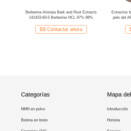
 naturales
Polvo 501 de Nootropic del Resveratrol del
El mejor 
a alcarave
extracto de la raíz de Cuspidatum del
complem
Polygonum de la atención sanitaria 36 0
Resv
a
Contactar ahora
Categorías
Mapa del 
NMN en polvo
Introducción
Biotina en bruto
Historia